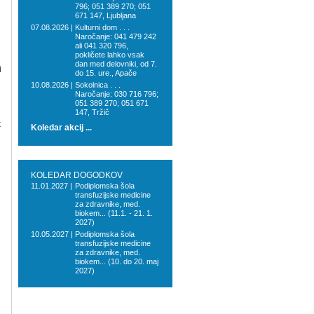
796; 051 389 270; 051
671 147, Ljubljana
07.08.2026 |
Kulturni dom . . .
Naročanje: 041 479 242
ali 041 320 796,
pokličete lahko vsak
dan med delovniki, od 7.
i
do 15. ure., Apače
10.08.2026 |
Sokolnica . . .
Naročanje: 030 716 796;
051 389 270; 051 671
147, Tržič
k
Koledar akcij ...
KOLEDAR DOGODKOV
11.01.2027 |
Podiplomska šola
transfuzijske medicine
za zdravnike, med.
biokem... (11.1. - 21. 1.
2027)
10.05.2027 |
Podiplomska šola
transfuzijske medicine
za zdravnike, med.
biokem... (10. do 20. maj
2027)