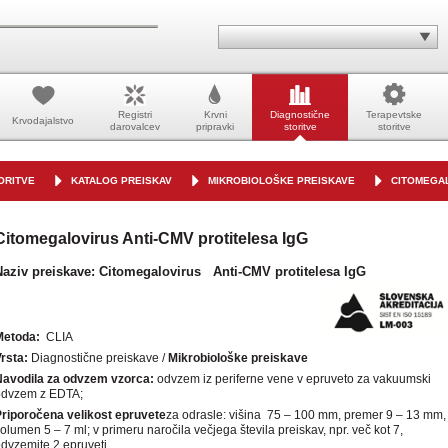
Registri
Krvni
Diagnostične
Terapevtske
Krvodajalstvo
darovalcev
pripravki
storitve
storitve
ORITVE
KATALOG PREISKAV
MIKROBIOLOŠKE PREISKAVE
CITOMEGAL
Citomegalovirus Anti-CMV protitelesa IgG
Naziv preiskave:
Citomegalovirus Anti-CMV protitelesa IgG
Metoda:
CLIA
Vrsta:
Diagnostične preiskave /
Mikrobiološke preiskave
Navodila za odvzem vzorca:
odvze
m iz periferne vene v epruveto za vakuumski
odvzem z EDTA;
riporočena velikost epruvete
za odrasle: višina 75 – 100 mm, premer 9 – 13 mm,
olumen 5 – 7 ml; v primeru naročila večjega števila preiskav, npr. več kot 7,
dvzemite 2 epruveti