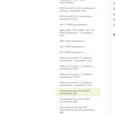
kvantitativno
C
HIV Anti-HIV 1/2/0 protitelesa +
C
p24Ag - presejalni test
HIV Anti-HIV 1/2 protitelesa -
potrditveni test
C
HIV-1 RNA kvantitativno
C
HBV DNA, HCV RNA, HIV 1/2
RNA kvalitativno - presejalni
(
test
HBV DNA kvalitativno
HCV RNA kvalitativno
HIV RNA kvalitativno
Sifilis (Lues) Anti-T. pallidum
protitelesa – presejalni test
Sifilis (Lues) Anti-T. pallidum
protitelesa RPR
Sifilis (Lues) Anti-T. pallidum
protitelesa TPHA
Sifilis (Lues) Anti-T. pallidum
protitelesa - potrditveni test
Citomegalovirus Anti-CMV
protitelesa IgG
Citomegalovirus Anti-CMV
protitelesa IgM
Toxoplasma gondii Anti-
Toxoplasma gondii protitelesa
IgG