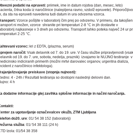
bvezni podatki na epruveti
: priimek, ime in datum rojstva (dan, mesec, leto)
acienta, črtna koda iz naročilnice (nalepljena ravno, vzdolž epruvete). Priporočljivo
e, da sta na epruveti navedena tudi datum in ura odvzema vzorca.
Transport:
Vzorce pošljite v laboratorij čim prej po odvzemu. V primeru, da takojšen
ransport ni možen, vzorce shranite pri temperaturi 2-8 °C in jih dostavite v
aboratorij najkasneje v 3 dneh po odvzemu. Transport lahko poteka največ 24 ur pr
emperaturi 2-25 °C.
ahtevani vzorec:
kri z EDTA, (plazma, serum)
Sprejem naro
č
il:
Vsak delavnik od 7. do 19. ure. V času službe pripravljenosti (vsa
elavnik od 19. do 7. ure, sobota, nedelja, praznik) izvajamo le NUJNO testiranje v
edicinsko indiciranih primerih (možni mrtvi darovalec organov, urgentna dializa,
ncident z naročilnico infektologa).
rajanje/izvajanje preiskave (stopnja nujnosti):
edno: 4 - 24h / Rezultati testiranja so dostopni naslednji delovni dan.
ujno: 4 h
a dodatne informacije glej zavihka splošne informacije in načini naročanja.
Kontakti:
enter za ugotavljanje označevalcev okužb, ZTM Ljubljana
elefon do20. ure
: 01/ 54 38 152 (laboratorij)
Dežurna služba
: 01/ 54 38 111 (24 h)
TD Izola: 01/54 38 358