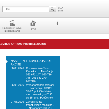
SLO
ENG
Raziskave/Razvoj
ZTM
Izobraževanje
OVIRUS ANTI-CMV PROTITELESA IGG
NASLEDNJE KRVODAJALSKE
AKCIJE
06.08.2026 |
Osnovna šola Sava
Kladnika . . . Naročanje:
051 671 147; 030 716
796; 051 389 270,
Sevnica
06.08.2026 |
V večnamenski dvorani
. . . Naročanje: 03/423-
35-97, pokličite lahko
med delovniki, od 7:30.
do 15. ure., Podčetrtek
07.08.2026 |
Zavod RS za
transfuzijsko medicino .
. . Naročanje: 030 716