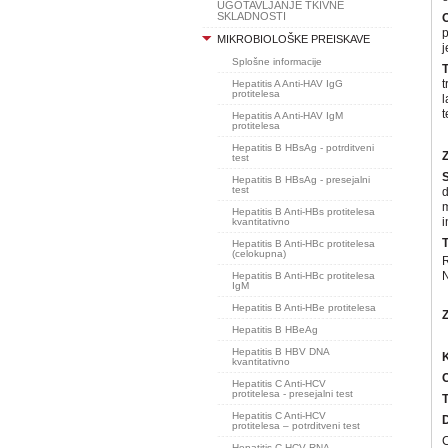
UGOTAVLJANJE TKIVNE
SKLADNOSTI
O
p
MIKROBIOLOŠKE PREISKAVE
j
Splošne informacije
t
Hepatitis A Anti-HAV IgG
protitelesa
l
t
Hepatitis A Anti-HAV IgM
protitelesa
Hepatitis B HBsAg - potrditveni
Z
test
Hepatitis B HBsAg - presejalni
test
d
m
Hepatitis B Anti-HBs protitelesa
i
kvantitativno
T
Hepatitis B Anti-HBc protitelesa
(celokupna)
R
N
Hepatitis B Anti-HBc protitelesa
IgM
Hepatitis B Anti-HBe protitelesa
Z
Hepatitis B HBeAg
Hepatitis B HBV DNA
kvantitativno
C
Hepatitis C Anti-HCV
protitelesa - presejalni test
T
Hepatitis C Anti-HCV
protitelesa – potrditveni test
C
Hepatitis C HCV RNA