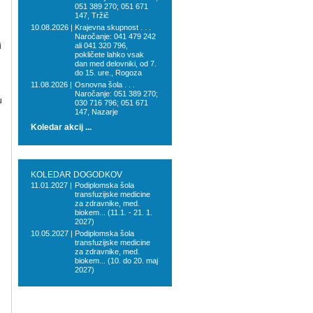
051 389 270; 051 671
147, Tržič
10.08.2026 |
Krajevna skupnost . . .
Naročanje: 041 479 242
i
ali 041 320 796,
pokličete lahko vsak
dan med delovniki, od 7.
do 15. ure., Rogoza
11.08.2026 |
Osnovna šola . . .
Naročanje: 051 389 270;
u
030 716 796; 051 671
147, Nazarje
Koledar akcij ...
KOLEDAR DOGODKOV
11.01.2027 |
Podiplomska šola
transfuzijske medicine
za zdravnike, med.
biokem... (11.1. - 21. 1.
2027)
10.05.2027 |
Podiplomska šola
transfuzijske medicine
za zdravnike, med.
biokem... (10. do 20. maj
2027)