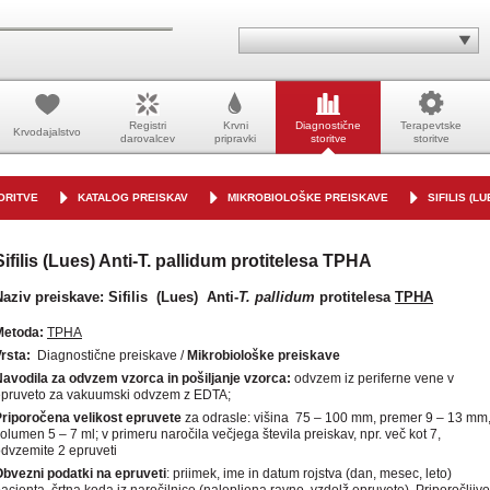
Registri
Krvni
Diagnostične
Terapevtske
Krvodajalstvo
darovalcev
pripravki
storitve
storitve
ORITVE
KATALOG PREISKAV
MIKROBIOLOŠKE PREISKAVE
SIFILIS (L
Sifilis (Lues) Anti-T. pallidum protitelesa TPHA
Naziv preiskave:
Sifilis (Lues) Anti-
T. pallidum
protitelesa
TPHA
Metoda:
TPHA
Vrsta:
Diagnostične preiskave /
Mikrobiološke preiskave
avodila za odvzem vzorca in pošiljanje vzorca:
odvzem iz periferne vene v
epruveto za vakuumski odvzem z EDTA;
riporočena velikost epruvete
za odrasle: višina 75 – 100 mm, premer 9 – 13 mm
olumen 5 – 7 ml; v primeru naročila večjega števila preiskav, npr. več kot 7,
dvzemite 2 epruveti
bvezni podatki na epruveti
:
priimek, ime in datum rojstva (dan, mesec, leto)