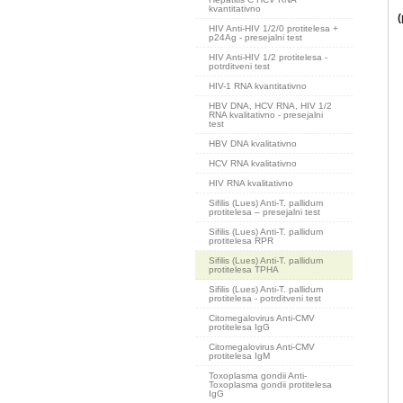
kvantitativno
(
HIV Anti-HIV 1/2/0 protitelesa +
p24Ag - presejalni test
HIV Anti-HIV 1/2 protitelesa -
potrditveni test
HIV-1 RNA kvantitativno
HBV DNA, HCV RNA, HIV 1/2
RNA kvalitativno - presejalni
test
HBV DNA kvalitativno
HCV RNA kvalitativno
HIV RNA kvalitativno
Sifilis (Lues) Anti-T. pallidum
protitelesa – presejalni test
Sifilis (Lues) Anti-T. pallidum
protitelesa RPR
Sifilis (Lues) Anti-T. pallidum
protitelesa TPHA
Sifilis (Lues) Anti-T. pallidum
protitelesa - potrditveni test
Citomegalovirus Anti-CMV
protitelesa IgG
Citomegalovirus Anti-CMV
protitelesa IgM
Toxoplasma gondii Anti-
Toxoplasma gondii protitelesa
IgG