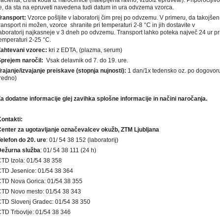
acienta, črtna koda iz naročilnice (nalepljena ravno, vzdolž epruvete). Priporočljivo
e, da sta na epruveti navedena tudi datum in ura odvzema vzorca.
Transport:
Vzorce pošljite v laboratorij čim prej po odvzemu. V primeru, da takojšen
ransport ni možen, vzorce shranite pri temperaturi 2-8 °C in jih dostavite v
aboratorij najkasneje v 3 dneh po odvzemu. Transport lahko poteka največ 24 ur pr
emperaturi 2-25 °C.
Zahtevani vzorec:
kri z EDTA, (plazma, serum)
Sprejem naro
č
il:
Vsak delavnik od 7. do 19. ure.
rajanje/izvajanje preiskave (stopnja nujnosti):
1 dan/1x tedensko oz. po dogovor
redno)
a dodatne informacije glej zavihka splošne informacije in načini naročanja.
ontakti:
enter za ugotavljanje označevalcev okužb, ZTM Ljubljana
elefon do 20. ure
: 01/ 54 38 152 (laboratorij)
Dežurna služba
: 01/ 54 38 111 (24 h)
TD Izola: 01/54 38 358
TD Jesenice: 01/54 38 364
TD Nova Gorica: 01/54 38 355
CTD Novo mesto: 01/54 38 343
TD Slovenj Gradec: 01/54 38 350
TD Trbovlje: 01/54 38 346