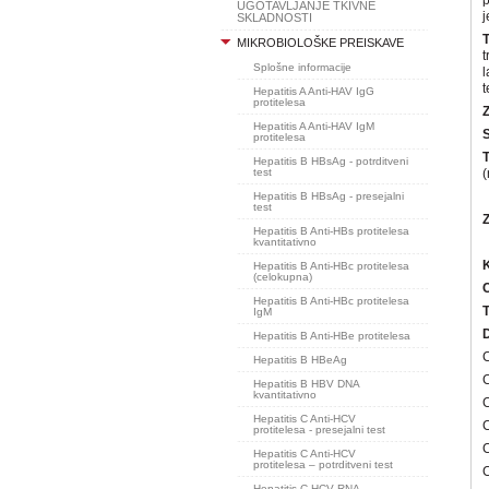
p
UGOTAVLJANJE TKIVNE
j
SKLADNOSTI
MIKROBIOLOŠKE PREISKAVE
t
Splošne informacije
l
t
Hepatitis A Anti-HAV IgG
protitelesa
Hepatitis A Anti-HAV IgM
protitelesa
T
Hepatitis B HBsAg - potrditveni
test
(
Hepatitis B HBsAg - presejalni
test
Z
Hepatitis B Anti-HBs protitelesa
kvantitativno
K
Hepatitis B Anti-HBc protitelesa
(celokupna)
C
Hepatitis B Anti-HBc protitelesa
T
IgM
Hepatitis B Anti-HBe protitelesa
C
Hepatitis B HBeAg
C
Hepatitis B HBV DNA
kvantitativno
C
Hepatitis C Anti-HCV
protitelesa - presejalni test
C
Hepatitis C Anti-HCV
protitelesa – potrditveni test
C
Hepatitis C HCV RNA