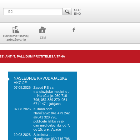
SLO
ENG
Raziskave/Razvoj
ZTM
Izobraževanje
UES) ANTI-T. PALLIDUM PROTITELESA TPHA
NASLEDNJE KRVODAJALSKE
AKCIJE
07.08.2026 |
Zavod RS za
transfuzijsko medicino .
. . Naročanje: 030 716
796; 051 389 270; 051
671 147, Ljubljana
07.08.2026 |
Kulturni dom . . .
Naročanje: 041 479 242
ali 041 320 796,
,
pokličete lahko vsak
dan med delovniki, od 7.
do 15. ure., Apače
10.08.2026 |
Sokolnica . . .
Naročanje: 030 716 796;