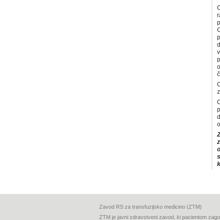
C
r
p
C
p
d
v
p
o
č
O
z
O
p
d
o
z
o
s
k
Zavod RS za transfuzijsko medicino (ZTM)
ZTM je javni zdravstveni zavod, ki pacientom zagot