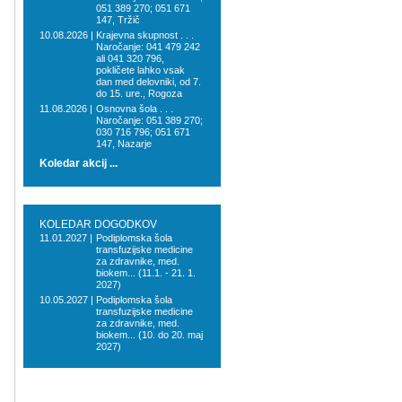
051 389 270; 051 671
147, Tržič
10.08.2026 |
Krajevna skupnost . . .
Naročanje: 041 479 242
ali 041 320 796,
pokličete lahko vsak
dan med delovniki, od 7.
do 15. ure., Rogoza
11.08.2026 |
Osnovna šola . . .
Naročanje: 051 389 270;
030 716 796; 051 671
147, Nazarje
Koledar akcij ...
KOLEDAR DOGODKOV
11.01.2027 |
Podiplomska šola
transfuzijske medicine
za zdravnike, med.
biokem... (11.1. - 21. 1.
2027)
10.05.2027 |
Podiplomska šola
transfuzijske medicine
za zdravnike, med.
biokem... (10. do 20. maj
2027)