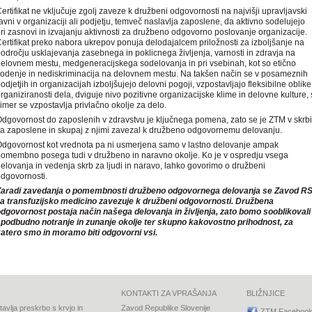
ertifikat ne vključuje zgolj zaveze k družbeni odgovornosti na najvišji upravljavski
avni v organizaciji ali podjetju, temveč naslavlja zaposlene, da aktivno sodelujejo
ri zasnovi in izvajanju aktivnosti za družbeno odgovorno poslovanje organizacije.
ertifikat preko nabora ukrepov ponuja delodajalcem priložnosti za izboljšanje na
odročju usklajevanja zasebnega in poklicnega življenja, varnosti in zdravja na
elovnem mestu, medgeneracijskega sodelovanja in pri vsebinah, kot so etično
odenje in nediskriminacija na delovnem mestu. Na takšen način se v posameznih
odjetjih in organizacijah izboljšujejo delovni pogoji, vzpostavljajo fleksibilne oblike
rganiziranosti dela, dviguje nivo pozitivne organizacijske klime in delovne kulture, 
imer se vzpostavlja privlačno okolje za delo.
dgovornost do zaposlenih v zdravstvu je ključnega pomena, zato se je ZTM v skrbi
a zaposlene in skupaj z njimi zavezal k družbeno odgovornemu delovanju.
dgovornost kot vrednota pa ni usmerjena samo v lastno delovanje ampak
omembno posega tudi v družbeno in naravno okolje. Ko je v ospredju vsega
elovanja in vedenja skrb za ljudi in naravo, lahko govorimo o družbeni
dgovornosti.
Zaradi zavedanja o pomembnosti družbeno odgovornega delovanja se Zavod R
a transfuzijsko medicino zavezuje k družbeni odgovornosti. Družbena
dgovornost postaja način našega delovanja in življenja, zato bomo sooblikovali
podbudno notranje in zunanje okolje ter skupno kakovostno prihodnost, za
atero smo in moramo biti odgovorni vsi.
KONTAKTI ZA VPRAŠANJA
BLIŽNJICE
avlja preskrbo s krvjo in
Zavod Republike Slovenije
ZTM Faceboo