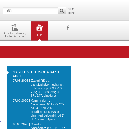
SLO
ENG
Raziskave/Razvoj
ZTM
Izobraževanje
NASLEDNJE KRVODAJALSKE
AKCIJE
07.08.2026 |
Zavod RS za
transfuzijsko medicino .
. . Naročanje: 030 716
796; 051 389 270; 051
671 147, Ljubljana
07.08.2026 |
Kulturni dom . . .
Naročanje: 041 479 242
ali 041 320 796,
pokličete lahko vsak
dan med delovniki, od 7.
do 15. ure., Apače
in
10.08.2026 |
Sokolnica . . .
da
Naročanje: 030 716 796;