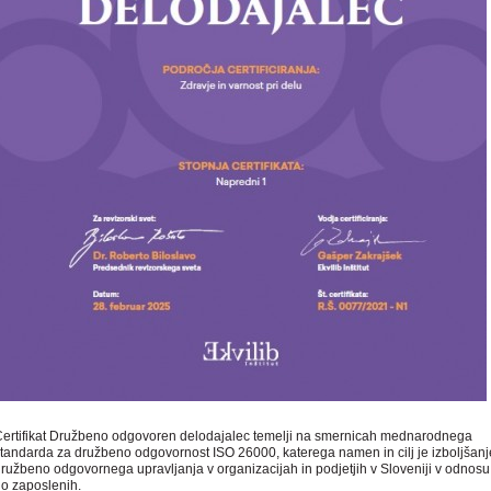
ertifikat Družbeno odgovoren delodajalec temelji na smernicah mednarodnega
tandarda za družbeno odgovornost ISO 26000, katerega namen in cilj je izboljšanj
ružbeno odgovornega upravljanja v organizacijah in podjetjih v Sloveniji v odnosu
o zaposlenih.