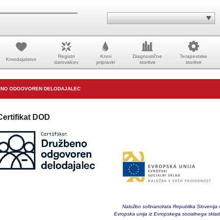
Registri
Krvni
Diagnostične
Terapevtske
Krvodajalstvo
darovalcev
pripravki
storitve
storitve
ENO ODGOVOREN DELODAJALEC
Certifikat DOD
Naložbo sofinancirata Republika Slovenija 
Evropska unija iz Evropskega socialnega skla